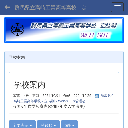
群馬県立高崎工業高等高校 定時制
Toggl
学校案内
学校案内
写真：4枚
更新：2024/10/01
作成：2021/10/29
群馬県立
高崎工業高等学校＜定時制＞Webページ管理者
令和6年度学校案内(令和7年度入学者用)
全て表示
登録順
5件