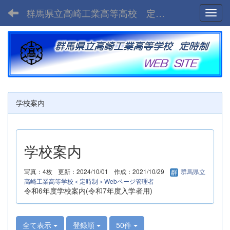
群馬県立高崎工業高等高校 定時制
Toggl
学校案内
学校案内
写真：4枚
更新：2024/10/01
作成：2021/10/29
群馬県立
高崎工業高等学校＜定時制＞Webページ管理者
令和6年度学校案内(令和7年度入学者用)
全て表示
登録順
50件